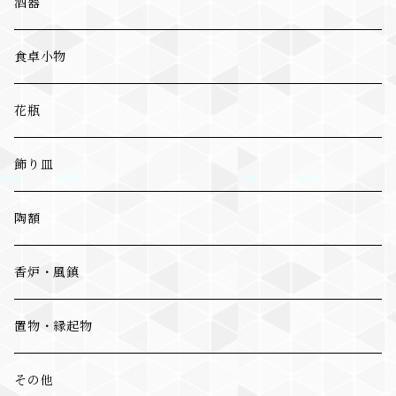
酒器
食卓小物
花瓶
飾り皿
陶額
香炉・風鎮
置物・縁起物
その他