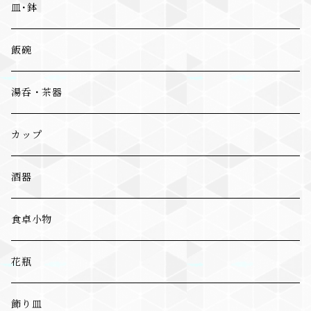
皿･鉢
飯碗
湯呑・茶器
カップ
酒器
食卓小物
花瓶
飾り皿