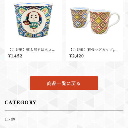
【九谷焼】郵太郎そばちょこ/
【九谷焼】石畳マグカップ/吉
右園窯
右衛門窯
¥1,452
¥2,420
商品一覧に戻る
CATEGORY
皿･鉢