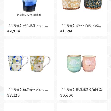
【九谷焼】天目銀彩フリーカ
【九谷焼】青粒・白粒そばち
ップ/秀山窯
ょこ/吉右衛門窯
¥2,904
¥1,694
【九谷焼】釉彩椿マグカップ/
【九谷焼】銀彩組湯呑/創生窯
吉右衛門窯
¥2,420
¥3,630