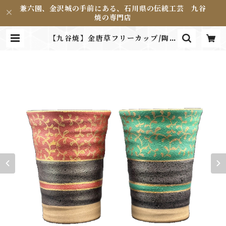
兼六園、金沢城の手前にある、石川県の伝統工芸 九谷
焼の専門店
【九谷焼】金唐草フリーカップ/陶明
窯 | 野村右園堂 Online Shop