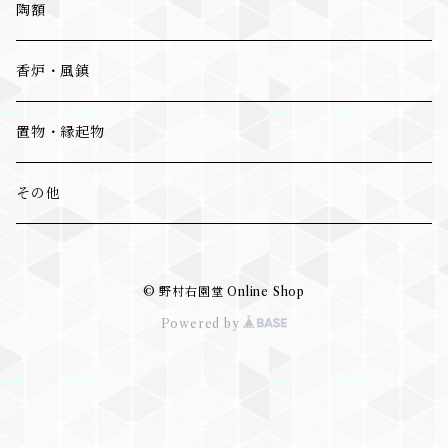
陶額
香炉・風鎮
置物・縁起物
その他
© 野村右園堂 Online Shop
Powered by