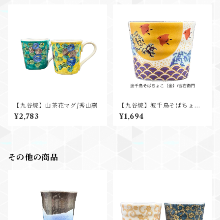
【九谷焼】山茶花マグ/秀山窯
【九谷焼】波千鳥そばちょこ/
吉右衛門窯
¥2,783
¥1,694
その他の商品