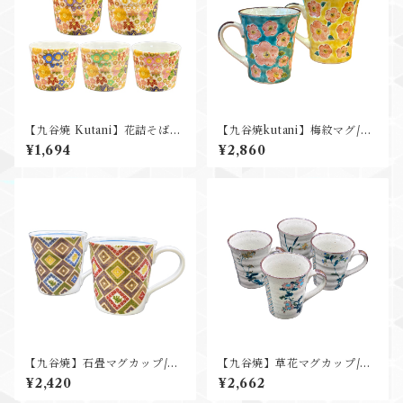
【九谷焼 Kutani】花詰そばち
【九谷焼kutani】梅紋マグ/右
ょこ/吉右衛門窯
園窯
¥1,694
¥2,860
【九谷焼】石畳マグカップ/吉
【九谷焼】草花マグカップ/右
右衛門窯
園窯
¥2,420
¥2,662